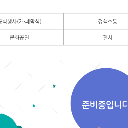
공식행사(개·폐막식)
정책소통
문화공연
전시