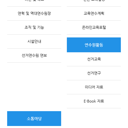
연혁 및 역대연수원장
교육연수계획
조직 및 기능
온라인교육포털
시설안내
연수원활동
선거연수원 연보
선거교육
선거연구
미디어 자료
E-Book 자료
소통마당