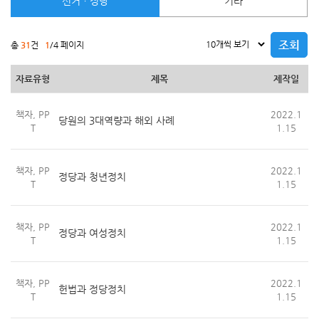
선거ㆍ정당
기타
조회
총
31
건
1
/4 페이지
자료유형
제목
제작일
책자, PP
2022.1
당원의 3대역량과 해외 사례
T
1.15
책자, PP
2022.1
정당과 청년정치
T
1.15
책자, PP
2022.1
정당과 여성정치
T
1.15
책자, PP
2022.1
헌법과 정당정치
T
1.15