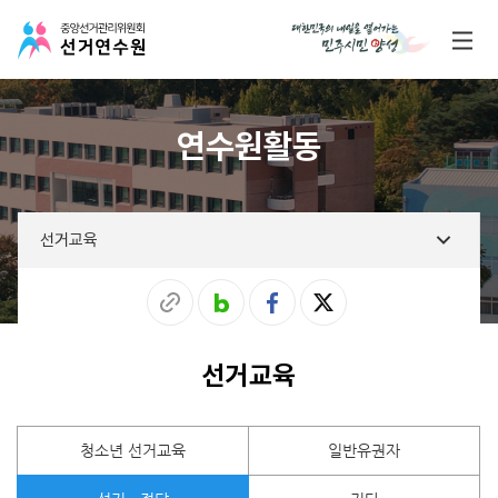
연수원활동
선거교육
선거교육
청소년 선거교육
일반유권자