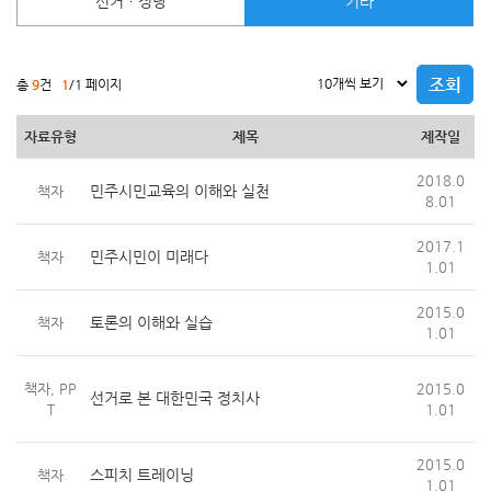
선거ㆍ정당
기타
조회
총
9
건
1
/1 페이지
자료유형
제목
제작일
2018.0
민주시민교육의 이해와 실천
책자
8.01
2017.1
민주시민이 미래다
책자
1.01
2015.0
토론의 이해와 실습
책자
1.01
책자, PP
2015.0
선거로 본 대한민국 정치사
T
1.01
2015.0
스피치 트레이닝
책자
1.01