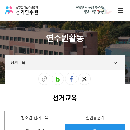
연수원활동
선거교육
선거교육
청소년 선거교육
일반유권자