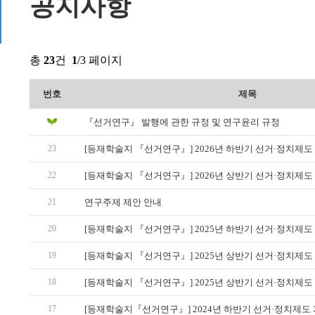
공지사항
총
23
건
1
/3 페이지
번호
제목
『선거연구』 발행에 관한 규정 및 연구윤리 규정
23
22
21
연구주제 제안 안내
20
19
18
17